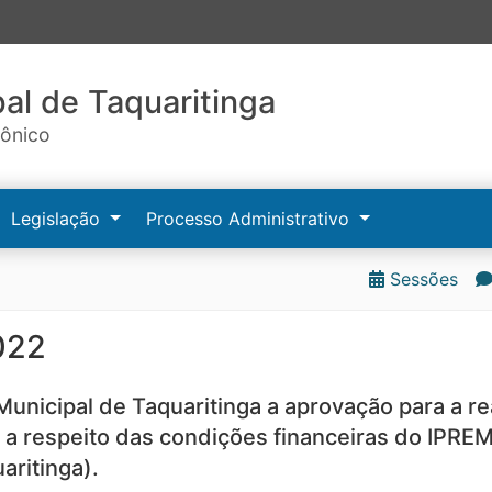
al de Taquaritinga
rônico
Legislação
Processo Administrativo
Sessões
022
unicipal de Taquaritinga a aprovação para a re
 a respeito das condições financeiras do IPREM
aritinga).