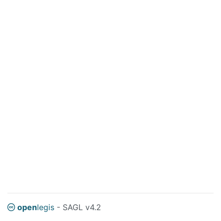
open
legis
- SAGL v4.2