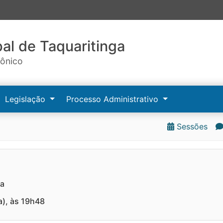
al de Taquaritinga
rônico
Legislação
Processo Administrativo
Sessões
ra
a), às 19h48