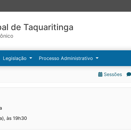
al de Taquaritinga
rônico
Legislação
Processo Administrativo
Sessões
a
a), às 19h30